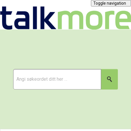
Toggle navigation
Abonnement
Kjøp mobil
Priser
Verving
Tjenester
Bedrift
Spørsmål og svar