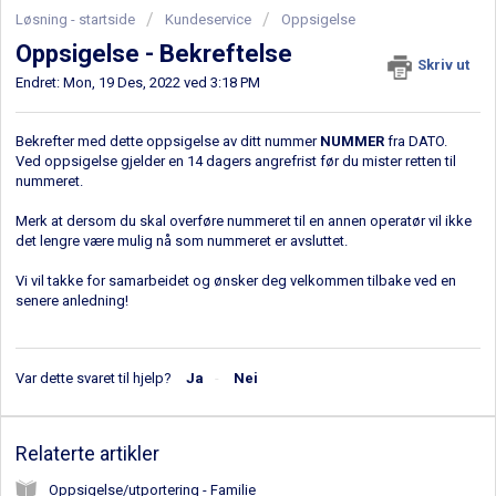
Løsning - startside
Kundeservice
Oppsigelse
Oppsigelse - Bekreftelse
Skriv ut
Endret: Mon, 19 Des, 2022 ved 3:18 PM
Bekrefter med dette oppsigelse av ditt nummer
NUMMER
fra DATO.
Ved oppsigelse gjelder en 14 dagers angrefrist før du mister retten til
nummeret.
Merk at dersom du skal overføre nummeret til en annen operatør vil ikke
det lengre være mulig nå som nummeret er avsluttet.
Vi vil takke for samarbeidet og ønsker deg velkommen tilbake ved en
senere anledning!
Var dette svaret til hjelp?
Ja
Nei
Relaterte artikler
Oppsigelse/utportering - Familie