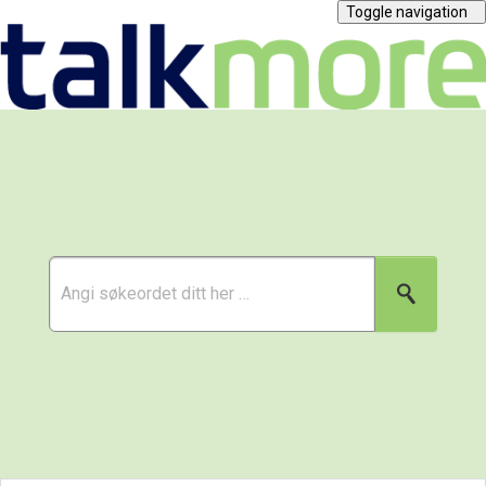
Toggle navigation
Abonnement
Kjøp mobil
Priser
Verving
Tjenester
Bedrift
Spørsmål og svar