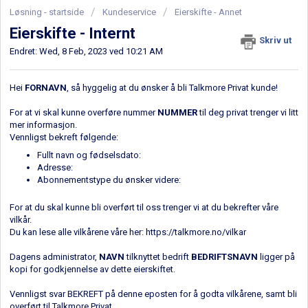
Løsning - startside
Kundeservice
Eierskifte - Annet
Eierskifte - Internt
Skriv ut
Endret: Wed, 8 Feb, 2023 ved 10:21 AM
Hei
FORNAVN
, så hyggelig at du ønsker å bli Talkmore Privat kunde!
For at vi skal kunne overføre nummer
NUMMER
til deg privat trenger vi litt
mer informasjon.
Vennligst bekreft følgende:
Fullt navn og fødselsdato:
Adresse:
Abonnementstype du ønsker videre:
For at du skal kunne bli overført til oss trenger vi at du bekrefter våre
vilkår.
Du kan lese alle vilkårene våre her:
https://talkmore.no/vilkar
Dagens administrator,
NAVN
tilknyttet bedrift
BEDRIFTSNAVN
ligger på
kopi for godkjennelse av dette eierskiftet.
Vennligst svar BEKREFT på denne eposten for å godta vilkårene, samt bli
overført til Talkmore Privat.