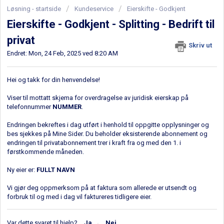
Løsning - startside
Kundeservice
Eierskifte - Godkjent
Eierskifte - Godkjent - Splitting - Bedrift til
privat
Skriv ut
Endret: Mon, 24 Feb, 2025 ved 8:20 AM
Hei og takk for din henvendelse!
Viser til mottatt skjema for overdragelse av juridisk eierskap på
telefonnummer
NUMMER
.
Endringen bekreftes i dag utført i henhold til oppgitte opplysninger og
bes sjekkes på Mine Sider. Du beholder eksisterende abonnement og
endringen til privatabonnement trer i kraft fra og med den 1. i
førstkommende måneden.
Ny eier er:
FULLT NAVN
Vi gjør deg oppmerksom på at faktura som allerede er utsendt og
forbruk til og med i dag vil faktureres tidligere eier.
Var dette svaret til hjelp?
Ja
Nei