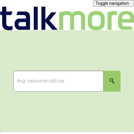
Toggle navigation
Abonnement
Kjøp mobil
Priser
Verving
Tjenester
Bedrift
Spørsmål og svar